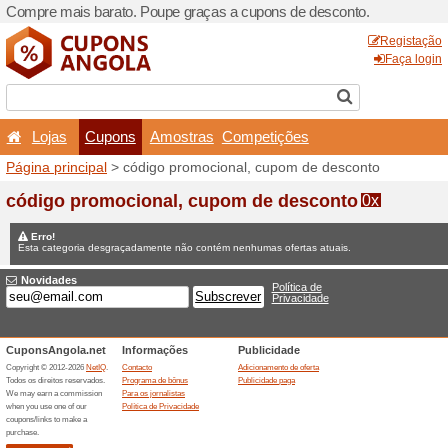
Compre mais barato. Poupe
Lojas
Cupons
Amo
Página principal
> código p