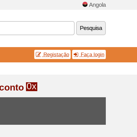
Angola
Pesquisa
Registação
Faça login
0x
conto