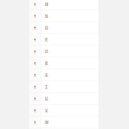
M
N
O
P
Q
R
S
T
U
V
W