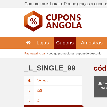
Compre mais barato. Poupe graças a cupons
Lojas
Cupons
Amostras
Página principal
> código promocional, cupom de desconto
_L_SINGLE_99
cód
Ver tudo
Er
Esta 
0-9
A