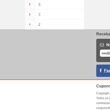
X
Y
Z
Receba 
N
Fa
Cupons
Copyrigh
Todos os 
commissio
coupons/l