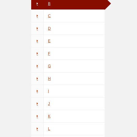
B
C
D
E
F
G
H
I
J
K
L