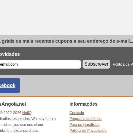
grátis os mais recentes cupons a seu endereço de e-mail..
ovidades
Subscrever
Política de 
cebook
Angola.net
Informações
t © 2012-2026
NetIQ
.
Contacto
direitos reservados. We may earn a
Programa de bônus
n when you use one of our
Para os jornalistas
inks to make a purchase.
Política de Privacidade