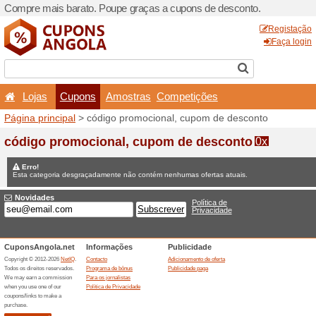
Compre mais barato. Poupe
Lojas
Cupons
Amo
Página principal
> código p