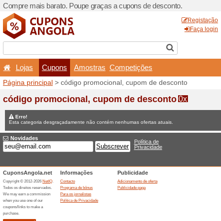
Compre mais barato. Poupe
Lojas
Cupons
Amo
Página principal
> código p