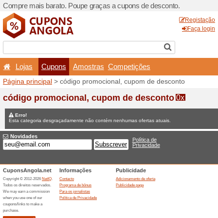
Compre mais barato. Poupe
Lojas
Cupons
Amo
Página principal
> código p