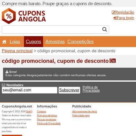
Compre mais barato. Poupe
Lojas
Cupons
Amo
Página principal
> código p