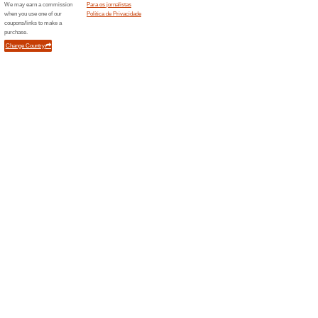
Cartõe
Maxi.co.ao
53% fun
Os cartõ
acesso a 
(
mais
)
Novidades