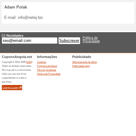
Publicidade paga
Vende você os produtos ou o
novos clientes graças aos
servidores mais grandes dest
Adicionar loja ou oferta é c
”
Adicionar a oferta
”.
Caso você participar no prog
priorização paga, pode aprove