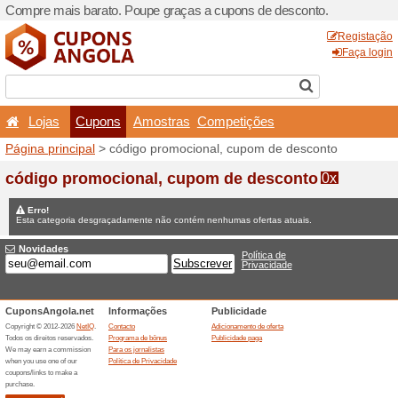
Compre mais barato. Poupe
Lojas
Cupons
Amo
Página principal
> código p