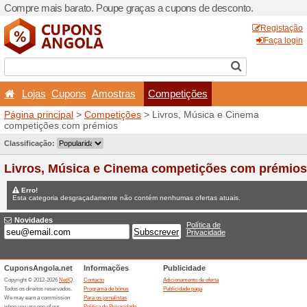
Compre mais barato. Poupe
Lojas
Cupons
Amost
Página principal
>
Competi