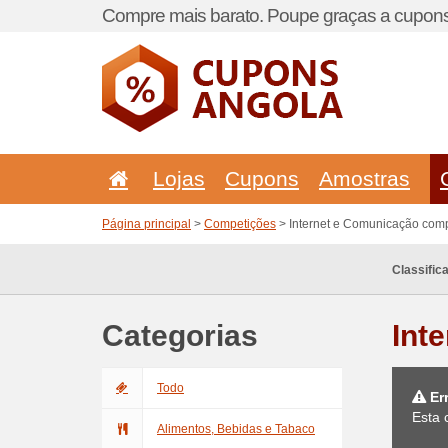
Compre mais barato. Poupe graças a cupons
Lojas
Cupons
Amostras
Página principal
>
Competições
> Internet e Comunicação com
Classific
Categorias
Int
Todo
Er
Esta 
Alimentos, Bebidas e Tabaco