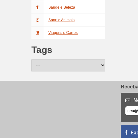
Saude e Beleza
Sport e Animais
Viagens e Carros
Tags
Receba 
N
Fa