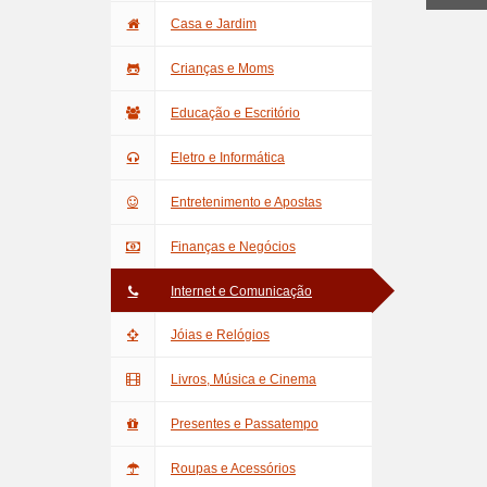
Casa e Jardim
Crianças e Moms
Educação e Escritório
Eletro e Informática
Entretenimento e Apostas
Finanças e Negócios
Internet e Comunicação
Jóias e Relógios
Livros, Música e Cinema
Presentes e Passatempo
Roupas e Acessórios