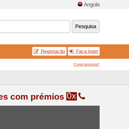
Angola
Pesquisa
Registação
Faça login
Como funciona?
0x
ões com prémios