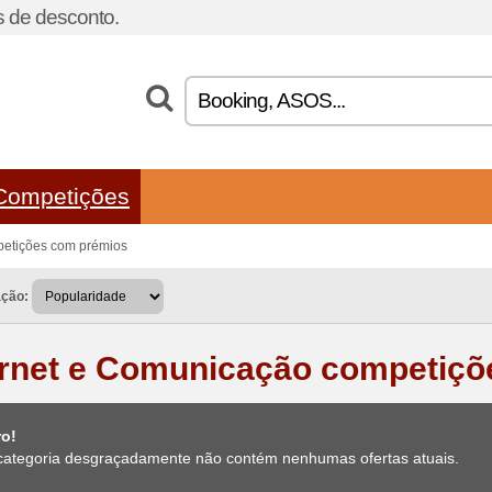
 de desconto.
Competições
petições com prémios
ação:
ernet e Comunicação competiç
ro!
categoria desgraçadamente não contém nenhumas ofertas atuais.